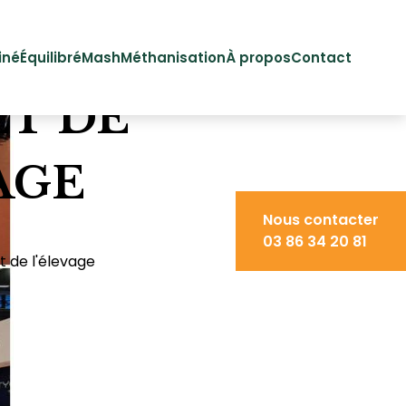
iné
Équilibré
Mash
Méthanisation
À propos
Contact
T DE
AGE
Nous contacter
03 86 34 20 81
 de l'élevage