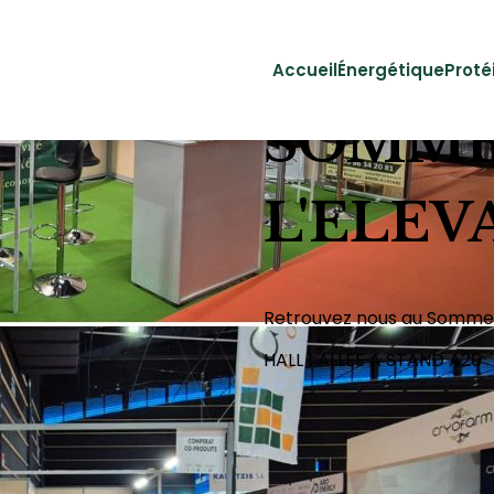
Accueil
Énergétique
Proté
SOMME
L'ELEV
Retrouvez nous au Sommet
HALL 1 ALLEE A STAND A20