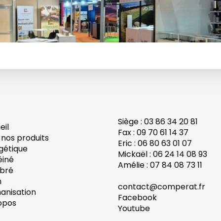
Siège : 03 86 34 20 81
eil
Fax : 09 70 61 14 37
 nos produits
Eric : 06 80 63 01 07
gétique
Mickaël : 06 24 14 08 93
éiné
Amélie : 07 84 08 73 11
ibré
h
contact@comperat.fr
anisation
Facebook
opos
Youtube