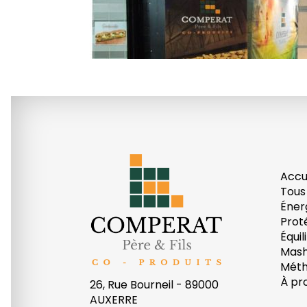
Accu
Tous
Éner
Prot
Équil
Mas
Méth
À pr
26, Rue Bourneil - 89000
AUXERRE