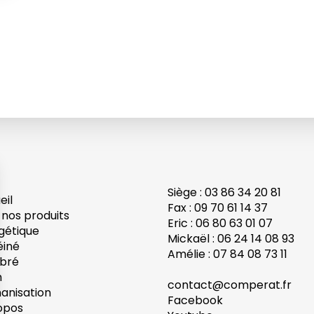
Siège : 03 86 34 20 81
eil
Fax : 09 70 61 14 37
 nos produits
Eric : 06 80 63 01 07
gétique
Mickaël : 06 24 14 08 93
éiné
Amélie : 07 84 08 73 11
ibré
h
contact@comperat.fr
anisation
Facebook
opos