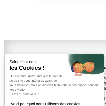
Accu
Tous
Éner
Prot
Équil
Mas
Méth
À pr
26, Rue Bourneil - 89000