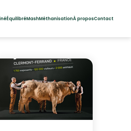
iné
Équilibré
Mash
Méthanisation
À propos
Contact