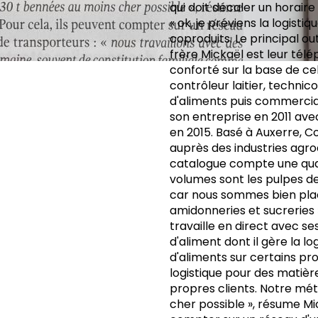
qui doit décaler un horai
« ok, je préviens la logisti
coproduits. Le principal ou
frère Mickaël est leur télé
conforté sur la base de celu
contrôleur laitier, techni
d'aliments puis commercia
son entreprise en 2011 avec 
en 2015. Basé à Auxerre, 
auprès des industries agro
catalogue compte une quar
volumes sont les pulpes 
car nous sommes bien plac
amidonneries et sucreries
travaille en direct avec se
d'aliment dont il gère la lo
d'aliments sur certains pro
logistique pour des matière
propres clients. Notre mét
cher possible », résume Mi