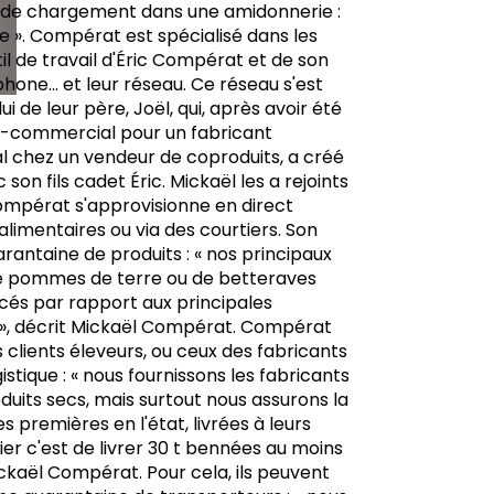
re de chargement dans une amidonnerie :
que ». Compérat est spécialisé dans les
til de travail d'Éric Compérat et de son
phone... et leur réseau. Ce réseau s'est
i de leur père, Joël, qui, après avoir été
co-commercial pour un fabricant
l chez un vendeur de coproduits, a créé
son fils cadet Éric. Mickaël les a rejoints
Compérat s'approvisionne en direct
alimentaires ou via des courtiers. Son
antaine de produits : « nos principaux
de pommes de terre ou de betteraves
és par rapport aux principales
 », décrit Mickaël Compérat. Compérat
s clients éleveurs, ou ceux des fabricants
gistique : « nous fournissons les fabricants
duits secs, mais surtout nous assurons la
s premières en l'état, livrées à leurs
ier c'est de livrer 30 t bennées au moins
ckaël Compérat. Pour cela, ils peuvent