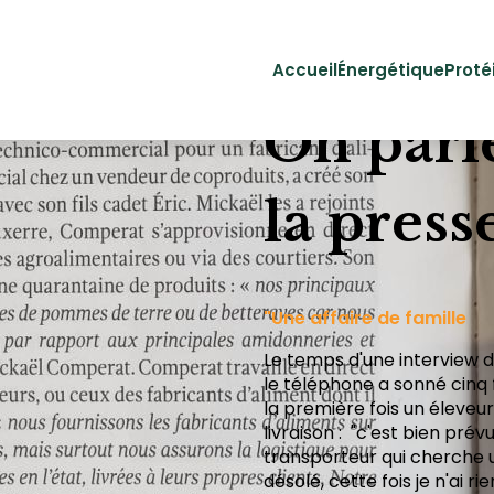
Accueil
Énergétique
Proté
On parl
la press
"Une affaire de famille
Le temps d'une interview 
le téléphone a sonné cinq f
la première fois un éleve
livraison : "c'est bien prév
transporteur qui cherche un
désolé, cette fois je n'ai ri