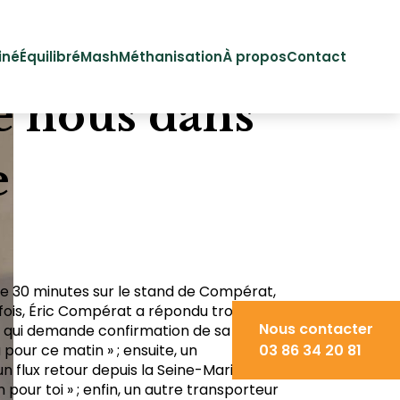
iné
Équilibré
Mash
Méthanisation
À propos
Contact
e nous dans
e
de 30 minutes sur le stand de Compérat,
ois, Éric Compérat a répondu trois fois :
Nous contacter
ur qui demande confirmation de sa
u pour ce matin » ; ensuite, un
03 86 34 20 81
 flux retour depuis la Seine-Maritime : «
en pour toi » ; enfin, un autre transporteur