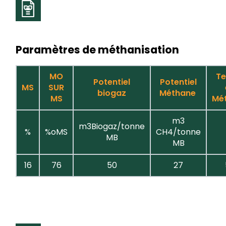
Paramètres de méthanisation
MO
Te
Potentiel
Potentiel
MS
SUR
biogaz
Méthane
MS
Mé
m3
m3Biogaz/tonne
%
%oMS
CH4/tonne
MB
MB
16
76
50
27