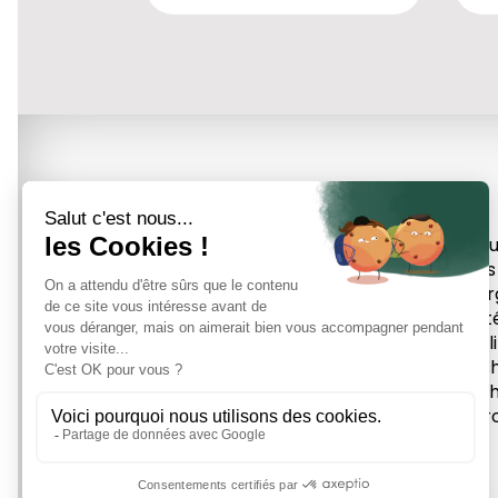
Accu
Tous
Éner
Prot
Équil
Mas
Méth
À pr
26, Rue Bourneil - 89000
AUXERRE