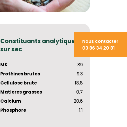
Constituants analytiques
Nous contacter
03 86 34 20 81
sur sec
MS
89
Protéines brutes
9.3
Cellulose brute
18.8
Matieres grasses
0.7
Calcium
20.6
Phosphore
1.1