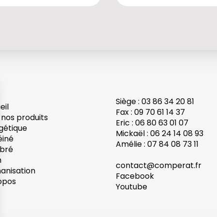
Siège : 03 86 34 20 81
eil
Fax : 09 70 61 14 37
 nos produits
Eric : 06 80 63 01 07
gétique
Mickaël : 06 24 14 08 93
éiné
Amélie : 07 84 08 73 11
ibré
h
contact@comperat.fr
anisation
Facebook
opos
Youtube