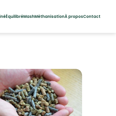
iné
Équilibré
Mash
Méthanisation
À propos
Contact