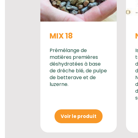
MIX 18
Prémélange de
I
matières premières
t
déshydratées à base
d
de drêche blé, de pulpe
d
de betterave et de
N
luzerne.
d
d
s
Voir le produit