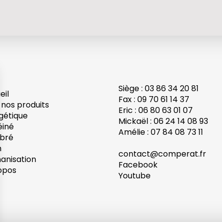
Siège : 03 86 34 20 81
eil
Fax : 09 70 61 14 37
 nos produits
Eric : 06 80 63 01 07
gétique
Mickaël : 06 24 14 08 93
éiné
Amélie : 07 84 08 73 11
ibré
h
contact@comperat.fr
anisation
Facebook
opos
Youtube