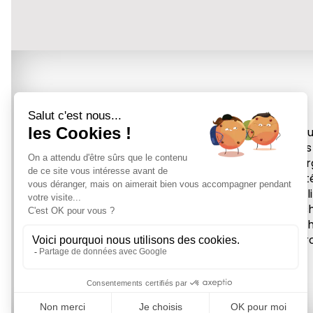
Accu
Tous
Éner
Prot
Équil
Mas
Méth
À pr
26, Rue Bourneil - 89000
AUXERRE