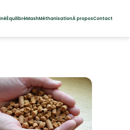
iné
Équilibré
Mash
Méthanisation
À propos
Contact