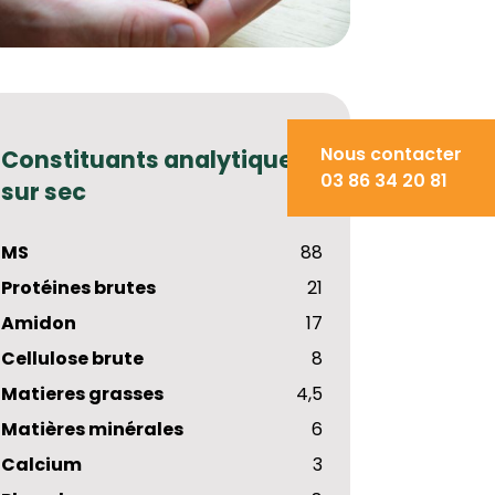
Nous contacter
Constituants analytiques
03 86 34 20 81
sur sec
MS
88
Protéines brutes
21
Amidon
17
Cellulose brute
8
Matieres grasses
4,5
Matières minérales
6
Calcium
3