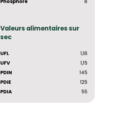
Phosphore
8
Valeurs alimentaires sur
sec
UFL
1,16
UFV
1,15
PDIN
145
PDIE
125
PDIA
55