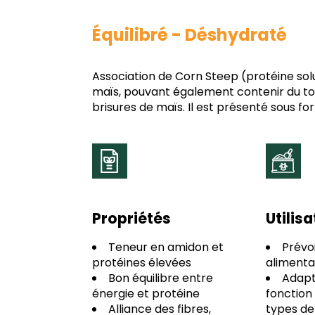
Équilibré - Déshydraté
Association de Corn Steep (protéine so
maïs, pouvant également contenir du t
brisures de maïs. Il est présenté sous fo
Propriétés
Utilis
Teneur en amidon et
Prévoi
protéines élevées
alimenta
Bon équilibre entre
Adapte
énergie et protéine
fonction
Alliance des fibres,
types de 