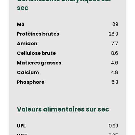
sec
MS
89
Protéines brutes
28.9
Amidon
7.7
Cellulose brute
8.6
Matieres grasses
4.6
Calcium
4.8
Phosphore
6.3
Valeurs alimentaires sur sec
UFL
0.99